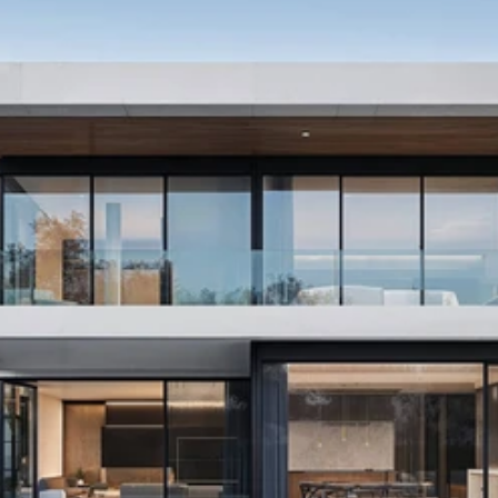
Build & take the next 
perfect step with nestify
Ready to find your dream home? Let Nestify 
guide you every step of the way.
01.
Trusted real estate expertise
02.
Personalized property solutions
03.
Seamless and stress-free process
Contact