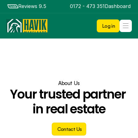
Reviews 9.5
0172 - 473 351
Dashboard
Log in
Aanbod
Verkopen
Kopen
Nieuwbouw
Diensten
Over ons
About Us
Your trusted partner 
in real estate
Contact Us