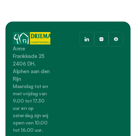
Anne 
Frankkade 25
2406 DH, 
Alphen aan den 
Rijn
Maandag tot en 
met vrijdag van 
9.00 tot 17.30 
uur en op 
zaterdag zijn wij 
open van 10.00 
tot 16.00 uur.