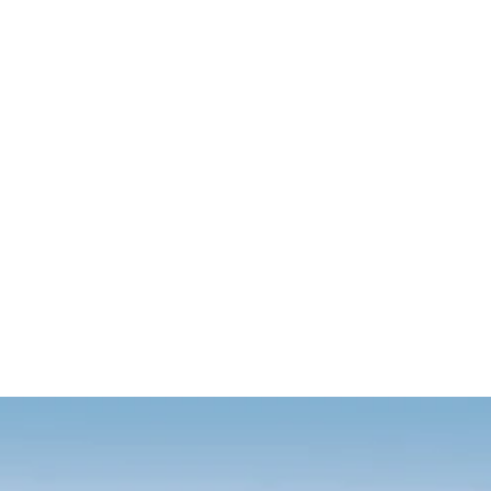
Collaboration is the key to our success, both 
within our team and in creating a seamless 
partnership
Accountability
We take full responsibility for our actions and 
decisions, ensuring reliable results and earning 
your trust