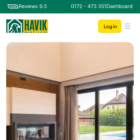
Reviews 9.5
0172 - 473 351
Dashboard
Log in
Aanbod
Verkopen
Kopen
Nieuwbouw
Diensten
Over ons